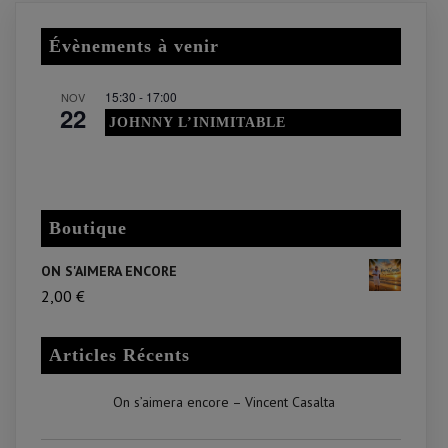
Évènements à venir
15:30
-
17:00
NOV
22
JOHNNY L’INIMITABLE
Voir le calendrier
Boutique
ON S'AIMERA ENCORE
2,00
€
Articles Récents
On s’aimera encore – Vincent Casalta