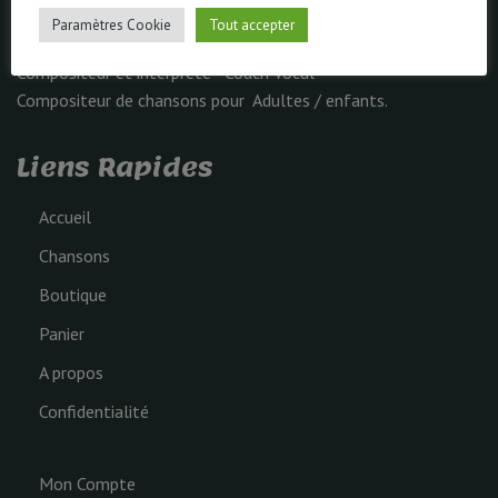
Paramètres Cookie
Tout accepter
Vincent CASALTA, Artiste du Spectacle et plus.
Compositeur et interprète - Coach Vocal
Compositeur de chansons pour Adultes / enfants.
Liens Rapides
Accueil
Chansons
Boutique
Panier
A propos
Confidentialité
Mon Compte