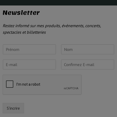
Newsletter
Restez informé sur mes produits, évènements, concerts,
spectacles et billetteries
N
o
P
N
m
r
o
E
*
é
m
m
n
E
C
a
o
-
o
m
i
m
n
l
a
f
*
i
i
l
r
m
e
z
S'incrire
l
’