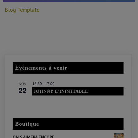
Blog Template
Évènements à venir
15:30
-
17:00
NOV
22
JOHNNY L’INIMITABLE
Voir le calendrier
Boutique
ON S'AIMERA ENCORE